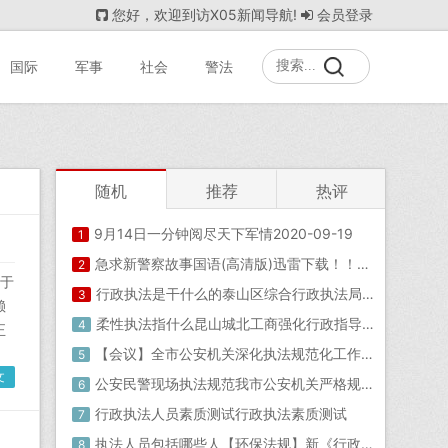
您好，欢迎到访X05新闻导航!
会员登录
国际
军事
社会
警法
随机
推荐
热评
9月14日一分钟阅尽天下军情2020-09-19
1
急求新警察故事国语(高清版)迅雷下载！！！急！！在线等！！！2020-02-02新警察故事在线观看
2
于
行政执法是干什么的泰山区综合行政执法局岱庙中队多措并举 扎实做好防疫工作
3
赖
柔性执法指什么昆山城北工商强化行政指导 推进柔性执法
4
正
【会议】全市公安机关深化执法规范化工作暨法治公安建设现场会在阳新县公安局召开公安民警现场执法规范
5
文
公安民警现场执法规范我市公安机关严格规范执法 努力满足人民群众对公平正义的新期待
6
行政执法人员素质测试行政执法素质测试
7
执法人员包括哪些人【环保法规】新《行政处罚法》7 月15 日起施行生态环境执法人员注意啦！
8