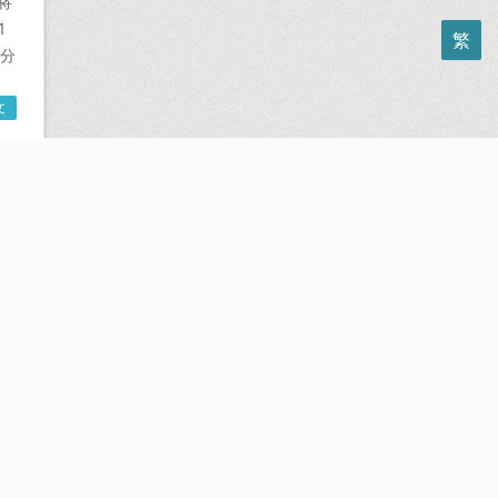
将
1
繁
的分
文
社
白
文
们
的
许