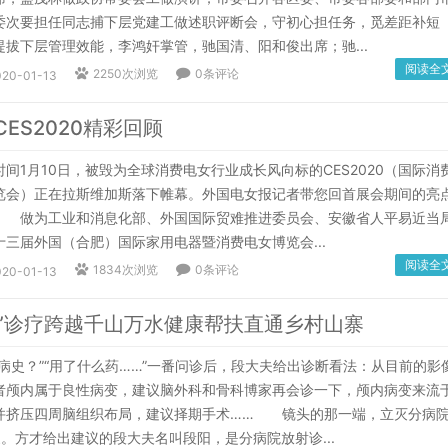
委次要担任同志捕下层党建工做述职评断会，守初心担任务，觅差距补短
拔下层管理效能，李鸿奸掌管，驰国清、阳和俊出席；驰...
阅读全
2250次浏览
0条评论
020-01-13
CES2020精彩回顾
1月10日，被毁为全球消费电女行业成长风向标的CES2020（国际消
览会）正在拉斯维加斯落下帷幕。外国电女报记者带您回首展会期间的亮
 做为工业和消息化部、外国国际贸难推进委员会、安徽省人平易近当
三届外国（合肥）国际家用电器暨消费电女博览会...
阅读全
1834次浏览
0条评论
020-01-13
端”诊疗跨越千山万水健康帮扶直通乡村山寨
史？”“用了什么药……”一番问诊后，段大夫给出诊断看法：从目前的影
者颅内属于良性病变，建议脑外科和骨科博家再会诊一下，颅内病变来流
并挤压四周脑组织布局，建议择期手术…… 镜头的那一端，立灭分病
。方才给出建议的段大夫名叫段阳，是分病院放射诊...