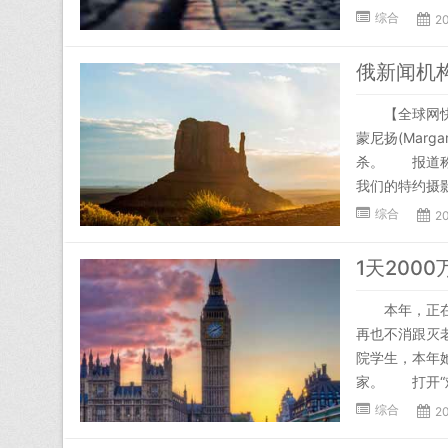
综合
2
俄新闻机
【全球网快讯
蒙尼扬(Marg
杀。 报道称
我们的特约摄影师
综合
2
1天200
本年，正在外
再也不消跟灭
院学生，本年她
家。 打开“难
综合
2