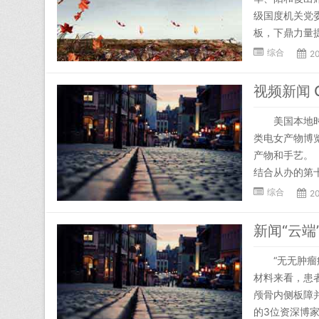
级国度机关党
板，下鼎力量提
综合
2
视频新闻 
美国本地时间
类电女产物博
产物和手艺。
结合从办的第十
综合
2
新闻“云
“无无肿瘤病
材料来看，患
颅骨内侧板障
的3位资深博家