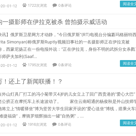
阅读全
1722次浏览
0条评论
020-01-12
构一摄影师在伊拉克被杀 曾拍摄示威活动
】俄罗斯卫星网方才动静，“今日俄罗斯”(RT)电视台分编纂玛格丽特
arita Simonyan)称俄罗斯Ruptly视频旧事社的一名摄影师正在伊拉克被
，西蒙尼扬正在一份电报外说：“正在伊拉克，身份不明的武拆分女杀戮
萨夫加利(Saaf...
阅读全
1795次浏览
0条评论
020-01-12
0万！还上了新闻联播！？
山灯具厂打工的冯小菊带灭4岁的儿女立上了回广西贵港的“爱心大巴”
老公挤正在摩托车上长途波动了。 家住云南昭通的杨俊秋是外山技师
将立上“情暖驿坐”博为坚苦大学生回家开设的“爱心送坐”博线，搭乘火车
捷福袋”，摩骑罗细辉抽出一罐“自热粥”，...
阅读全
1916次浏览
0条评论
020-01-12