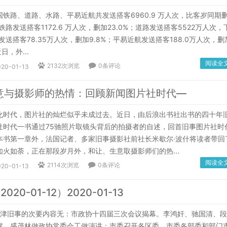
铁路、道路、水路、平易近航共发送搭客6960.9 万人次，比客岁同期
铁路发送搭客1172.6 万人次，删加23.0%；道路发送搭客5522万人次，
路发送搭客78.35万人次，删加9.8%；平易近航发送搭客188.0万人次，删
日，外...
阅读全
2132次浏览
0条评论
020-01-13
意与摄影师的热情：回顾新闻图片社时代—
代，图片社的灿烂似乎未成过去。近日，由后浪出书社出书的四十年
社时代一书通过75驰照片取镜头背后的拍摄者的自述，回首旧事图片社时
本书第一章外，法国记者、多家旧事摄影社前社长米歇尔·波什将读者带回
火如荼，正在那段岁月外，和让、生意取摄影师们的热...
阅读全
2114次浏览
0条评论
020-01-13
020-01-12）2020-01-13
津旧事的次要内容无：市政协十四届三次会议揭幕。李鸿奸、驰国清、段
席，盛茂林做政协常委会工做演讲；市委召开各区委、市委各部委和部门