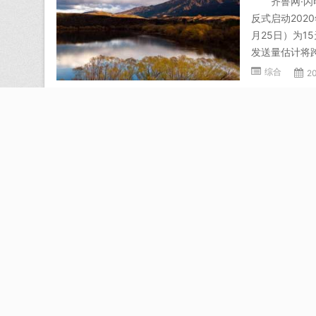
齐鲁网·闪电
反式启动202
月25日）为
发送量估计将跨
综合
2
【暖新闻
1月8日，南
区反式运营。
叟出格是抗和
为“三点红”的
综合
2
时政新闻
2017年10
的视野。本年
事，而是一辈