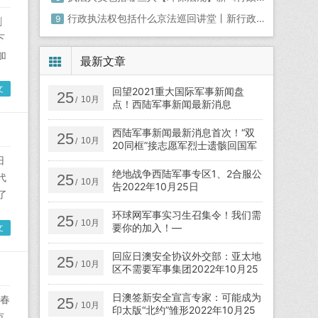
行政执法权包括什么京法巡回讲堂丨新行政处罚法有哪些变化？法官为您解读亮点
9
删
下
加
最新文章
文
回望2021重大国际军事新闻盘
25
10月
/
点！西陆军事新闻最新消息
西陆军事新闻最新消息首次！“双
25
10月
/
20同框”接志愿军烈士遗骸回国军
事专家点出背后涵义
旧
绝地战争西陆军事专区1、2合服公
代
25
10月
/
告2022年10月25日
了
环球网军事实习生召集令！我们需
25
10月
/
要你的加入！—
文
回应日澳安全协议外交部：亚太地
25
10月
/
区不需要军事集团2022年10月25
日
日澳签新安全宣言专家：可能成为
春
25
10月
/
印太版“北约”雏形2022年10月25
市