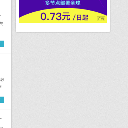
占
交
文
者
题教
在
文
各站春运预计发送旅客超300万人次-新闻