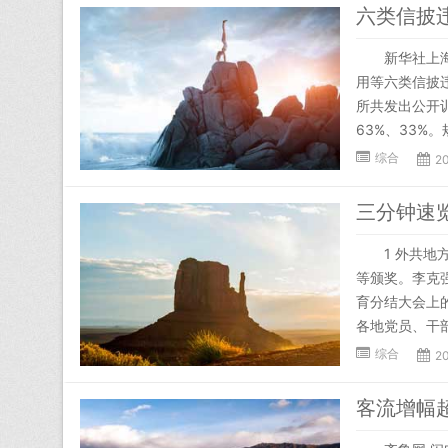
六类信披
新华社上海1
用等六类信披
所共发出公开训
63%、33%。
综合
2
三分钟速览
1 外共地方
等颁奖。李克
育分结大会上
各地党员、干部
综合
2