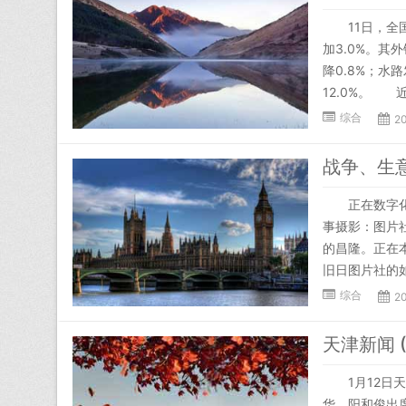
11日，全国
加3.0%。其外
降0.8%；水
12.0%。 近
综合
2
战争、生
正在数字化时
事摄影：图片
的昌隆。正在
旧日图片社的如
综合
2
天津新闻 (2
1月12日天
华、阳和俊出