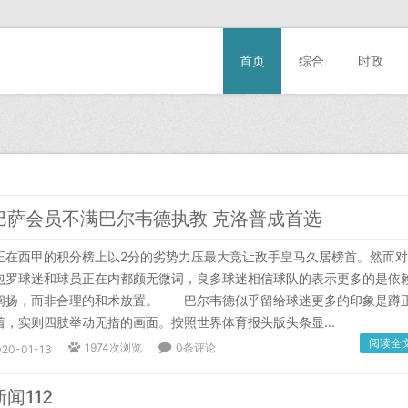
首页
综合
时政
巴萨会员不满巴尔韦德执教 克洛普成首选
西甲的积分榜上以2分的劣势力压最大竞让敌手皇马久居榜首。然而对
包罗球迷和球员正在内都颇无微词，良多球迷相信球队的表示更多的是依
阐扬，而非合理的和术放置。 巴尔韦德似乎留给球迷更多的印象是蹲
，实则四肢举动无措的画面。按照世界体育报头版头条显...
阅读全
1974次浏览
0条评论
020-01-13
闻112