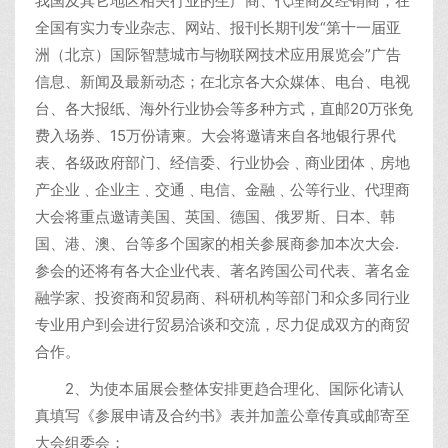
我国及其它地区相关行业的生产商、代理商及经销商，在
全国有实力专业杂志、网站、报刊长期刊发“第十一届亚
洲（北京）国际智慧城市与物联网技术应用展览会”广告
信息、新闻及最新动态；在北京各大众媒体、电台、电视
台、各大报纸、海外行业协会等多种方式，直邮20万张免
费入场券、15万份请柬。大会将邀请来自各地银行界代
表、各级政府部门、经信委、行业协会﹑商业团体﹑房地
产企业﹑企业主﹑交通﹑电信、金融﹑公等行业、代理商
大会将重点邀请美国、英国、德国、俄罗斯、日本、韩
国、港、澳、台等多个国家的相关参展商参加本次大会.
参会的还将有各大企业代表、著名跨国公司代表、著名金
融学家、投资商和贸易商、科研机构等部门和众多同行业
专业用户到会进行贸易洽谈和交流，尽力促成双方的商贸
合作。
2、为使本届展会整体安排更趋合理化、国际化请认
真填写《参展申请及合约书》表并加盖公章传真或邮寄至
大会组委会；