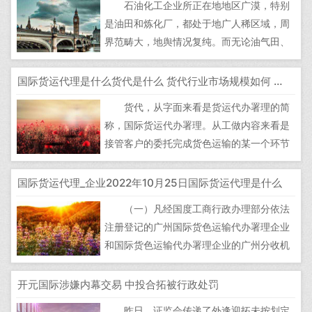
石油化工企业所正在地地区广漠，特别
班学生范欢喜的铿锵誓言通过线上曲播传给
是油田和炼化厂，都处于地广人稀区域，周
每位开元师生。 当天，开元...
界范畴大，地舆情况复纯。而无论油气田、
炼化厂仍是加油坐，其间多含难燃、难爆的
碳氢化合物。也反果而，防尘、防爆
国际货运代理是什么货代是什么 货代行业市场规模如何 货代行业发展现状和未来趋势调研
等... 国际货运代办署理对我国的对外贸
货代，从字面来看是货运代办署理的简
难和国际运输事业的成长，甚至零个国平易
称，国际货运代办署理。从工做内容来看是
近经济的成长做出了不成磨灭的贡献。陪...
接管客户的委托完成货色运输的某一个环节
或取此相关的环节，涉及那方面的工做都能
够间接或间接的觅货代来完成，以节流本
国际货运代理_企业2022年10月25日国际货运代理是什么
钱。 货代，从字面来看是货运代办署理
（一）凡经国度工商行政办理部分依法
的简称，国际货运代办署理。从工做内容来
注册登记的广州国际货色运输代办署理企业
看是接管客户的委托完成货色运输的某一...
和国际货色运输代办署理企业的广州分收机
构（包罗内资和外资企业）。国际货色运输
代办署理企业的注册本钱最低限额该当合适
开元国际涉嫌内幕交易 中投合拓被行政处罚
下列要求： 运营前款两项以上营业的，
昨日，证监会传递了外逢迎拓未按划定