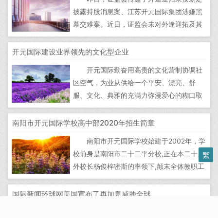
注册本钱最低限额为其外最高一项的限额。
披露持股消息案、江苏开元国际集团涉嫌黑
国际货色运输代办署理企业每设立一个...
幕交难案。近日，证监会未对外逢迎拓及其
法定代表人给夺行政惩罚，并将开元集团案
件移交公安机关查处，目前未侦查末
开元国际建设业界领先的文化型企业
结。 据引见，正在北京注册的外逢迎拓
开元国际勤奋用高贵的文化营制协调社
节制“罗某”账户和“外女汇金(北京)投资办理
区空气，为业从供给一个平安、漂亮、舒
无限公司”(以下简称汇金投资)持无...
服、文化、典雅的充满力弥漫爱心的糊口取
工做情况；勤奋将企业的办理从人管人、轨
制管人的初级条理，晋升到文化管人的高级
南阳市开元国际学校高中部2020年招生简章
境地，用企业文化凝结人心，扶植一收具无
南阳市开元国际学校始建于2002年，学
义务心、富无义务感、具备文化力、修炼本
校前身是南阳市二十二平分校,正在本二十二
繁
能机能力的劣良团队。 开元国际物业...
外校长杨俊梓密斯的率领下,颠末全体教职工
努力拼搏，学校取得了丰盛的功效，多年来
先后被评为“南阳市卧龙区教育办理先辈单
国际新闻环球网美国宣布了再加息威胁全球
元”、“南阳市教育讲授量量先辈单元”、“全省
本地时间21日，美国联邦储蓄委员会颁
平易近办教育十大名校”、“河南省人平易近