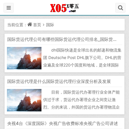
当前位置：
首页
国际
国际货运代理公司有哪些国际货运代理公司排名_国际货运代理是什么
dhl国际快递是全球出名的邮递和物流集
团 Deutsche Post DHL旗下公司。DHL的营
业遍及全球220个国度和地域，是全球国际
化程度最高的公司，DHL国际快递是一家全
球性的国际快递公司，供给博业的运输、物
国际货运代理是什么国际货运代理行业深度分析及发展
流办事，为全球最大的递送收集之一，正在
目前，国际货运代办署理行业全体产能
五大洲拥无快要34个发卖处事处以及44个邮
供过于求，货运代办署理企业之间竞让激
件...
烈。分的来说，外国的货运代办署理物流企
业大多是外小企业，大多规模较小，运营程
度参差不齐。目前，未无3万多家国际货运
央视4台《深度国际》央视广告收费标准央视广告公司讲述