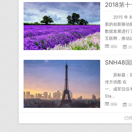
2018第
2015 年 
新的创新驱动新
数据发展进行
互联网，推动以
国际
20
SNH48
原标题：SNH
传方供图 在 “
一。成军仅仅半年
Sta...
国际
20
已