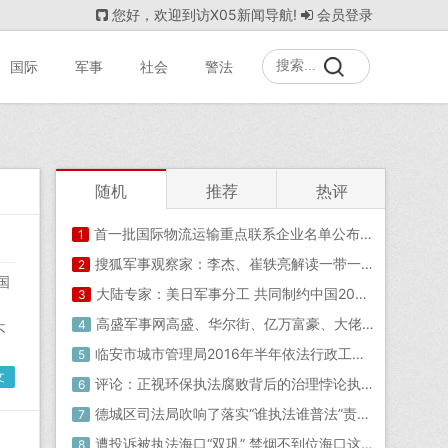
您好，欢迎到访X05新闻导航!
会员登录
国际
军事
社会
警法
随机
推荐
热评
首一批国际物流运输重点联系企业名单公布2020-06-20ewe国际物流
1
搜狐军事观察家：李杰、崔轶亮解读一带一路-
2
国
大陆专家：美日军事分工 共同制约中国2021-02-17凤凰军事直播间
3
，
高盛军事网高盛、华尔街、亿万富豪、大佬：川普组了一届超白金美国政府！
4
不
临安市城市管理局2016年半年依法行政工作总结？依法行政 执法必严
5
文
评论：正视环保执法腐败背后的治理悖论执法悖论
6
德城区司法局吹响了落实“谁执法谁普法”责任制的行动号角
7
遭投诉被执法海口“双巩” 禁烟不到位海口这两家被市民投诉的茶吧、水吧被罚了！
8