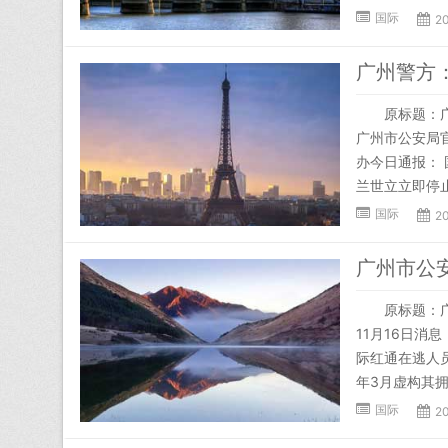
国际
20
广州警方
原标题：广州
广州市公安局
办今日通报：
兰世立立即停止
国际
20
广州市公
原标题：广州
11月16日消
际红通在逃人
年3月虚构其拥
国际
20