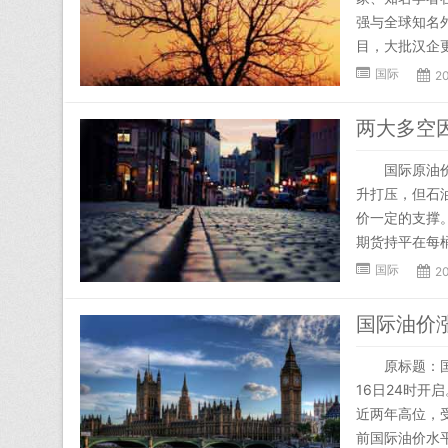
强与全球知名
目，大批汉企更
国际
20
两大多空
国际原油价格
升打压，但石
价一定的支撑。
期货持平在每桶
国际
20
国际油价
原标题：国际
16日24时
近两年高位，
前国际油价水平