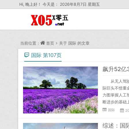
Hi,
晚上好！ 今天是：
2026年8月7日 星期五
当前位置：
首页
关于
国际
的文章
国际 第107页
飙升52亿
从无人驾驶、语
际巨头不惜重
力图掌握人工
断进步的基础上
国际
20
综述：国