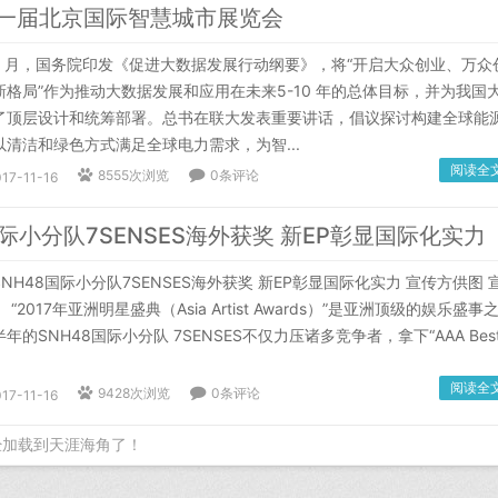
十一届北京国际智慧城市展览会
8 月，国务院印发《促进大数据发展行动纲要》，将“开启大众创业、万众
格局”作为推动大数据发展和应用在未来5-10 年的总体目标，并为我国
了顶层设计和统筹部署。总书在联大发表重要讲话，倡议探讨构建全球能
清洁和绿色方式满足全球电力需求，为智...
阅读全
8555次浏览
0条评论
17-11-16
国际小分队7SENSES海外获奖 新EP彰显国际化实力
48国际小分队7SENSES海外获奖 新EP彰显国际化实力 宣传方供图 
2017年亚洲明星盛典（Asia Artist Awards）”是亚洲顶级的娱乐盛事
的SNH48国际小分队 7SENSES不仅力压诸多竞争者，拿下“AAA Bes
阅读全
9428次浏览
0条评论
17-11-16
经加载到天涯海角了！