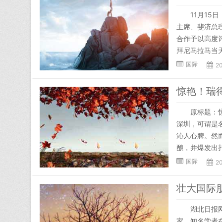
11月15日，
主席、斐济总
合作予以高度
拜尼马拉马当天
国际
20
惊艳！瑞
原标题：惊艳
深圳，可谓是
沁人心脾。然
酿，并爆发出扎
国际
20
壮大国际
湖北日报网讯
家、知名学者