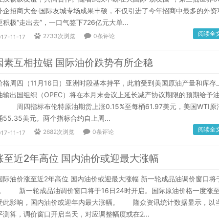
外企招商大会·国际友城专场成果丰硕，不仅引进了今年招商中最多的外资
积极“走出去”，一口气签下726亿元大单...
阅读全
2733次浏览
0条评论
17-11-17
因素互相拉锯 国际油价跌势有所企稳
周四（11月16日）亚洲时段基本持平，此前受到美国原油产量和库存
油输出国组织（OPEC）将在本月末会议上延长减产协议期限的预期给予
 周四指标布伦特原油期货上涨0.15%至每桶61.97美元，美国WTI原
55.35美元。两个指标合约自上周...
阅读全
2682次浏览
0条评论
17-11-17
涨至近2年高位 国内油价或迎最大涨幅
油价涨至近2年高位 国内油价或迎最大涨幅 新一轮成品油调价窗口将
开启。 新一轮成品油调价窗口将于16日24时开启。国际原油价格一度涨
受此影响，国内油价或迎年内最大涨幅。 隆众资讯统计数据显示，以
测算，调价窗口开启当天，对应调整幅度或在2...