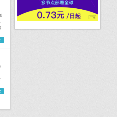
创
大
源
文
宣
之
t
文