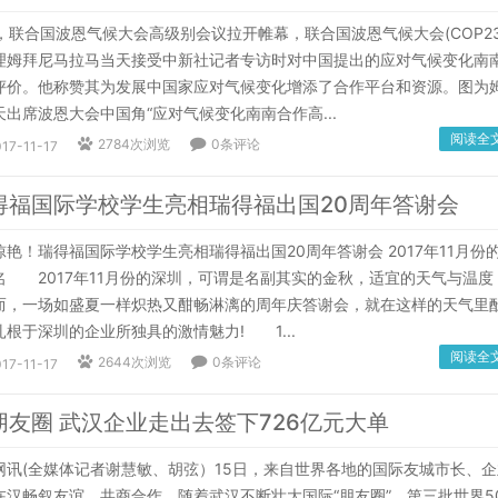
联合国波恩气候大会高级别会议拉开帷幕，联合国波恩气候大会(COP23
理姆拜尼马拉马当天接受中新社记者专访时对中国提出的应对气候变化南
评价。他称赞其为发展中国家应对气候变化增添了合作平台和资源。图为
出席波恩大会中国角“应对气候变化南南合作高...
阅读全
2784次浏览
0条评论
17-11-17
得福国际学校学生亮相瑞得福出国20周年答谢会
！瑞得福国际学校学生亮相瑞得福出国20周年答谢会 2017年11月份
名 2017年11月份的深圳，可谓是名副其实的金秋，适宜的天气与温度
而，一场如盛夏一样炽热又酣畅淋漓的周年庆答谢会，就在这样的天气里
根于深圳的企业所独具的激情魅力! 1...
阅读全
2644次浏览
0条评论
17-11-17
朋友圈 武汉企业走出去签下726亿元大单
(全媒体记者谢慧敏、胡弦）15日，来自世界各地的国际友城市长、企
在汉畅叙友谊，共商合作。随着武汉不断壮大国际“朋友圈”，第三批世界5