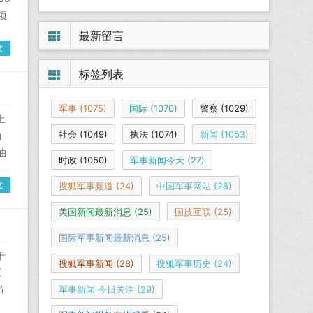
日环球网军事
项
最新留言
文
标签列表
军事
(1075)
国际
(1070)
警察
(1029)
上
社会
(1049)
执法
(1074)
新闻
(1053)
油
油
时政
(1050)
军事新闻今天
(27)
文
搜狐军事频道
(24)
中国军事网站
(28)
美国新闻最新消息
(25)
国技互联
(25)
国际军事新闻最新消息
(25)
于
搜狐军事新闻
(28)
搜狐军事历史
(24)
至
当
军事新闻 今日关注
(29)