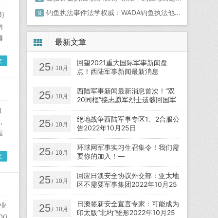
钓鱼执法事件法学权威：WADA钓鱼执法他们违规在先孙杨该胜诉可惜选错律师
9
)
南
姆
最新文章
文
回望2021重大国际军事新闻盘
25
10月
/
点！西陆军事新闻最新消息
西陆军事新闻最新消息首次！“双
25
10月
/
20同框”接志愿军烈士遗骸回国军
事专家点出背后涵义
的
绝地战争西陆军事专区1、2合服公
，
25
10月
/
告2022年10月25日
酝
环球网军事实习生召集令！我们需
25
10月
/
要你的加入！—
文
回应日澳安全协议外交部：亚太地
25
10月
/
区不需要军事集团2022年10月25
日
日澳签新安全宣言专家：可能成为
业
25
10月
/
印太版“北约”雏形2022年10月25
00