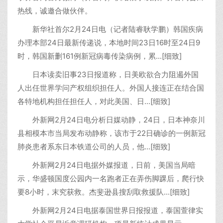
热线，诚邀合做伙伴。
新华社首尔2月24日电（记者陆睿耿学鹏）韩国疾病
办理本部24日最新传递说，本地时间23日16时至24日9
时，韩国新删161例新冠病毒传染病例，累...[细致]
日本读卖旧事23日报道称，日美欧欲合力阻遏外国
人出任世界学问产权组织担任人。外国人接连正在结合国
各特地机构担任担任人，对此美国、日...[细致]
外新网2月24日电分析日媒动静，24日，日本神奈川
县相模本市当局发布动静称，该市于22日确诊的一例新冠
肺炎患者系东日本铁道公司的人员，他...[细致]
外新网2月24日电据外媒报道，日前，美国当局暗
示，华盛顿国度公园内一名跑者正在弄伤脚踝后，爬行快
要8小时，末究获救。杰斐逊县搜刮取救援队...[细致]
外新网2月24日电据泰国世界日报报道，泰国萱律实