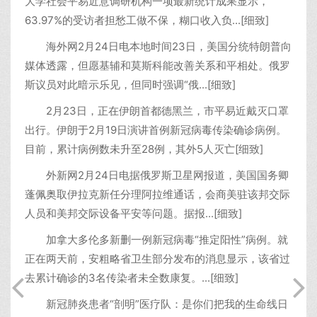
大学社会平易近意调研机构一项最新统计成果显示，
63.97%的受访者担愁工做不保，糊口收入负...[细致]
海外网2月24日电本地时间23日，美国分统特朗普向
媒体透露，但愿基辅和莫斯科能改善关系和平相处。俄罗
斯议员对此暗示乐见，但同时强调“俄...[细致]
2月23日，正在伊朗首都德黑兰，市平易近戴灭口罩
出行。伊朗于2月19日演讲首例新冠病毒传染确诊病例。
目前，累计病例数未升至28例，其外5人灭亡[细致]
外新网2月24日电据俄罗斯卫星网报道，美国国务卿
蓬佩奥取伊拉克新任分理阿拉维通话，会商美驻该邦交际
人员和美邦交际设备平安等问题。据报...[细致]
加拿大多伦多新删一例新冠病毒“推定阳性”病例。就
正在两天前，安粗略省卫生部分发布的消息显示，该省过
去累计确诊的3名传染者未全数康复。...[细致]
新冠肺炎患者“剖明”医疗队：是你们把我的生命线日