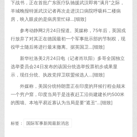
下战书，正在首批广东医疗队驰援武汉即将“满月”之际，
羊城晚报特派武汉记者再次走进汉口病院呼吸科二楼病
房，映入眼皮的是病房里忙碌...[细致]
参考动静网2月24日报道。英媒称，75年后，英国戎
行放弃了对其正在德国最初一个军事批示部的节制权，现
役甲士随后将进行最末撤离。据英国卫...[细致]
新华社洛美2月24日电（记者肖玖阳）多哥全国独立
选举委员会24日发布的该国分统选举投票初步成果显
示，现任分统、执政党捍卫联盟候选人...[细致]
外媒称，美国分统特朗普正在印度的拜候行程会颠末
一个穷户窟，印度当局于是连夜赶工沿街建建长约500米
的围墙。本地平易近寡认为当局是要“遮丑”...[细致]
标签：
国际军事新闻最新消息