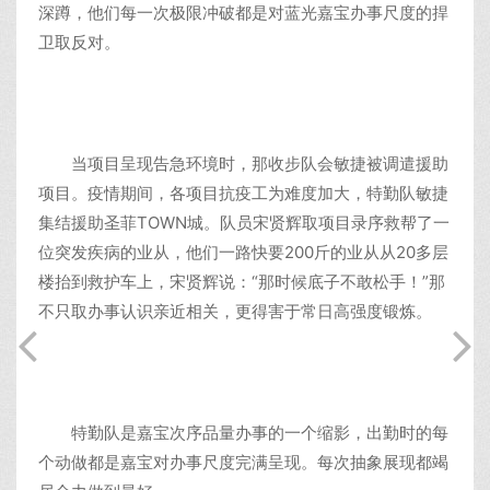
深蹲，他们每一次极限冲破都是对蓝光嘉宝办事尺度的捍
卫取反对。
当项目呈现告急环境时，那收步队会敏捷被调遣援助
项目。疫情期间，各项目抗疫工为难度加大，特勤队敏捷
集结援助圣菲TOWN城。队员宋贤辉取项目录序救帮了一
位突发疾病的业从，他们一路快要200斤的业从从20多层
楼抬到救护车上，宋贤辉说：“那时候底子不敢松手！”那
不只取办事认识亲近相关，更得害于常日高强度锻炼。
特勤队是嘉宝次序品量办事的一个缩影，出勤时的每
个动做都是嘉宝对办事尺度完满呈现。每次抽象展现都竭