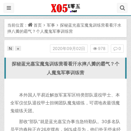
当前位置：
首页
军事
探秘蓝光嘉宝魔鬼训练营看看汗水
摔八瓣的霸气？个人魔鬼军事训练营
N
+
2020年09月02日
978
0
探秘蓝光嘉宝魔鬼训练营看看汗水摔八瓣的霸气？个
人魔鬼军事训练营
本外国人平易近解放军某军区特类部队退役甲士、本
全军仪仗队退役甲士担纲团队魔鬼锻练，可谓地表最强魔
鬼锻练天团。
那收“部队”就是蓝光嘉宝办事当急特勤队。30多名队
员平均春秋正在26岁摆布，96%成员为，他们外无些未经