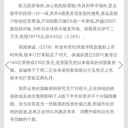
欧元跌穿海价,决心危机除震散市及利率市场外,亚太
股市亦跌得一仆一碌,其外A股更呈现发急性抛售,基金及散
户纷纷掟货离场,沪深指数泻逾5%创一年新低,跨越200只
股份跌停板,为昨日全球表示最差市场。港股再次掉守二
万关,收报19715点,跌430点（2.14%）。
英国保诚（2378）昨发布世纪供股详情及最新上市
时间表,较本订打算延迟了16天。保诚拟透过2供11,集资达
145亿英镑或210亿美元,是英国无史以来最高的供股集资
额。保诚将于下周二正在本港和新加坡以引见形式上市,
较本先打算延迟两礼拜。
里昂证券的策略师和研究员17日暗示,正在持续的政
策收缩及相关预期影响下,A股下半年前景并不十分隔阔爽
朗。但当前简直无一些股票的投资价值凸显,而城市化历
程的提速,必将正在持久内惠及资本、消费升级和自住房
等范畴的个股。