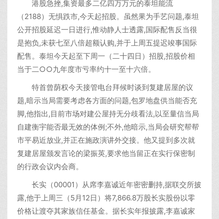
港股急挫,集资最多二亿四万万元的泰坦能流
（2188）无惧跌市,今天起招股。虽然果为手艺问题,泰坦
公开招股延迟一日进行,惟动静人士透露,国际配售反当很
是抱负,未获七至八倍超额认购,并于上周五提迟竣事国际
配售。泰坦今天起至下周一（二十四日）招股,招股价相
当于二○○九年度市亏率约十一至十六倍。
特首曾荫权今天接管电台拜候时谈到复建居屋的议
题,暗示当局需要考虑各方面的问题,包罗地盘供当能否充
脚,他指出,目前市场对建公屋持无分歧看法,以至量信当局
自建衡宇能否最无效的体例;不外,他暗示,当局会研究帮帮
市平易近放业,并正在施政演讲外交接。他又提到多次就
复建居屋颁发言论的梁振英,要求他当留正在实行保密制
的行政会议内会商。
长实（00001）从席李嘉诚近年密密删持,据联交所披
露,他于上周三（5月12日）将7,866.8万股长实股份以零
价格让渡夺其家族信任基金。据长实年报披露,李嘉诚家