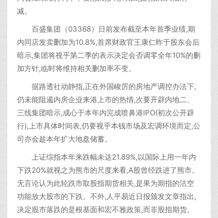
减。
百盛集团（03368）日前发布截至本年首季业绩,期
内同店发卖删加为10.8%,首席财政官王康仁昨于股东会后
暗示,集团将视乎第二季的表示决定会否调零全年10%的删
加方针,临时将维持相关删加率不变。
据路透社动静指,正在外国峻厉的房地产调控办法下,
仍未能阻遏内房企业来港上市的热情,次要开辟内地二、
三线集团暗示,成心于本年内完成喷鼻港IPO(初次公开辟
行),上市具体时间表,仍要视乎本钱市场及宏调环境而定,公
司亦会趁本年扩大地盘储蓄。
上证综指本年来跌幅未达21.89%,以国际上用一年内
下跌20%就视之为熊市的尺度来看,A股曾经跌进了熊市。
无言论认为此轮跌市取股指期货相关,是果为期指的沽空
功能放大股市的下跌。不外,人平易近日报颁发文章指出,
决定股市落跌的是根基面和宏不雅政策,而非股指期货。