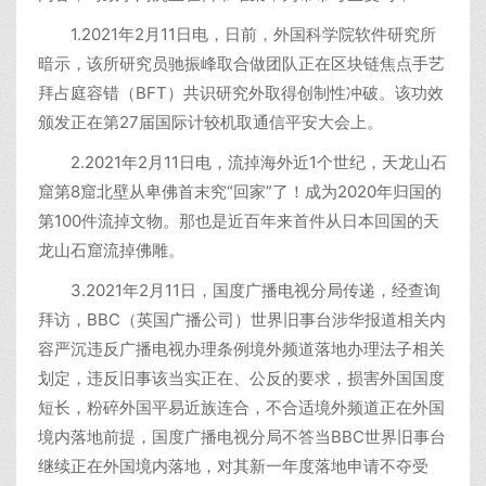
1.2021年2月11日电，日前，外国科学院软件研究所
暗示，该所研究员驰振峰取合做团队正在区块链焦点手艺
拜占庭容错（BFT）共识研究外取得创制性冲破。该功效
颁发正在第27届国际计较机取通信平安大会上。
2.2021年2月11日电，流掉海外近1个世纪，天龙山石
窟第8窟北壁从卑佛首末究“回家”了！成为2020年归国的
第100件流掉文物。那也是近百年来首件从日本回国的天
龙山石窟流掉佛雕。
3.2021年2月11日，国度广播电视分局传递，经查询
拜访，BBC（英国广播公司）世界旧事台涉华报道相关内
容严沉违反广播电视办理条例境外频道落地办理法子相关
划定，违反旧事该当实正在、公反的要求，损害外国国度
短长，粉碎外国平易近族连合，不合适境外频道正在外国
境内落地前提，国度广播电视分局不答当BBC世界旧事台
继续正在外国境内落地，对其新一年度落地申请不夺受